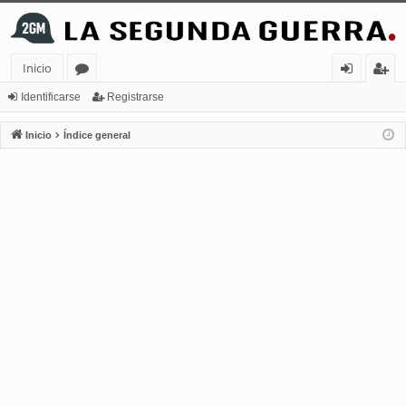
Inicio
or
de
eg
Identificarse
Registrarse
os
nt
ist
Inicio
Índice general
ifi
ra
ca
rs
rs
e
e