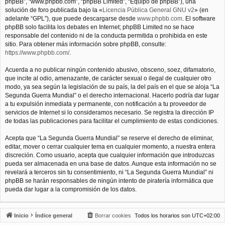
phpBB”, “www.phpbb.com”, “phpBB Limited”, “Equipo de phpBB”), una
solución de foro publicada bajo la «
Licencia Pública General GNU v2
» (en
adelante “GPL”), que puede descargarse desde
www.phpbb.com
. El software
phpBB solo facilita los debates en Internet; phpBB Limited no se hace
responsable del contenido ni de la conducta permitida o prohibida en este
sitio. Para obtener más información sobre phpBB, consulte:
https://www.phpbb.com/
.
Acuerda a no publicar ningún contenido abusivo, obsceno, soez, difamatorio,
que incite al odio, amenazante, de carácter sexual o ilegal de cualquier otro
modo, ya sea según la legislación de su país, la del país en el que se aloja “La
Segunda Guerra Mundial” o el derecho internacional. Hacerlo podría dar lugar
a tu expulsión inmediata y permanente, con notificación a tu proveedor de
servicios de Internet si lo consideramos necesario. Se registra la dirección IP
de todas las publicaciones para facilitar el cumplimiento de estas condiciones.
Acepta que “La Segunda Guerra Mundial” se reserve el derecho de eliminar,
editar, mover o cerrar cualquier tema en cualquier momento, a nuestra entera
discreción. Como usuario, acepta que cualquier información que introduzcas
pueda ser almacenada en una base de datos. Aunque esta información no se
revelará a terceros sin tu consentimiento, ni “La Segunda Guerra Mundial” ni
phpBB se harán responsables de ningún intento de piratería informática que
pueda dar lugar a la compromisión de los datos.
Inicio
Índice general
Borrar cookies
Todos los horarios son
UTC+02:00