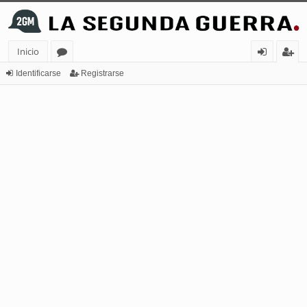
Inicio
or
de
eg
Identificarse
Registrarse
os
nt
ist
ifi
ra
ca
rs
rs
e
e