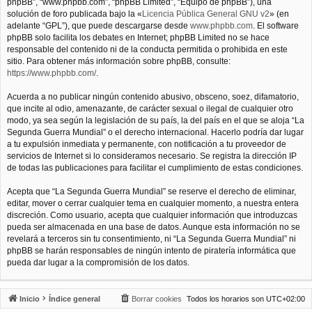
phpBB”, “www.phpbb.com”, “phpBB Limited”, “Equipo de phpBB”), una
solución de foro publicada bajo la «
Licencia Pública General GNU v2
» (en
adelante “GPL”), que puede descargarse desde
www.phpbb.com
. El software
phpBB solo facilita los debates en Internet; phpBB Limited no se hace
responsable del contenido ni de la conducta permitida o prohibida en este
sitio. Para obtener más información sobre phpBB, consulte:
https://www.phpbb.com/
.
Acuerda a no publicar ningún contenido abusivo, obsceno, soez, difamatorio,
que incite al odio, amenazante, de carácter sexual o ilegal de cualquier otro
modo, ya sea según la legislación de su país, la del país en el que se aloja “La
Segunda Guerra Mundial” o el derecho internacional. Hacerlo podría dar lugar
a tu expulsión inmediata y permanente, con notificación a tu proveedor de
servicios de Internet si lo consideramos necesario. Se registra la dirección IP
de todas las publicaciones para facilitar el cumplimiento de estas condiciones.
Acepta que “La Segunda Guerra Mundial” se reserve el derecho de eliminar,
editar, mover o cerrar cualquier tema en cualquier momento, a nuestra entera
discreción. Como usuario, acepta que cualquier información que introduzcas
pueda ser almacenada en una base de datos. Aunque esta información no se
revelará a terceros sin tu consentimiento, ni “La Segunda Guerra Mundial” ni
phpBB se harán responsables de ningún intento de piratería informática que
pueda dar lugar a la compromisión de los datos.
Inicio
Índice general
Borrar cookies
Todos los horarios son
UTC+02:00