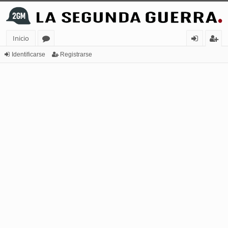
Inicio
or
de
eg
Identificarse
Registrarse
os
nt
ist
ifi
ra
ca
rs
rs
e
e