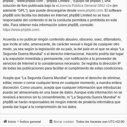
phpBB”, “www.phpbb.com”, “phpBB Limited”, “Equipo de phpBB”), una
solución de foro publicada bajo la «
Licencia Pública General GNU v2
» (en
adelante “GPL”), que puede descargarse desde
www.phpbb.com
. El software
phpBB solo facilita los debates en Internet; phpBB Limited no se hace
responsable del contenido ni de la conducta permitida o prohibida en este
sitio. Para obtener más información sobre phpBB, consulte:
https://www.phpbb.com/
.
Acuerda a no publicar ningún contenido abusivo, obsceno, soez, difamatorio,
que incite al odio, amenazante, de carácter sexual o ilegal de cualquier otro
modo, ya sea según la legislación de su país, la del país en el que se aloja “La
Segunda Guerra Mundial” o el derecho internacional. Hacerlo podría dar lugar
a tu expulsión inmediata y permanente, con notificación a tu proveedor de
servicios de Internet si lo consideramos necesario. Se registra la dirección IP
de todas las publicaciones para facilitar el cumplimiento de estas condiciones.
Acepta que “La Segunda Guerra Mundial” se reserve el derecho de eliminar,
editar, mover o cerrar cualquier tema en cualquier momento, a nuestra entera
discreción. Como usuario, acepta que cualquier información que introduzcas
pueda ser almacenada en una base de datos. Aunque esta información no se
revelará a terceros sin tu consentimiento, ni “La Segunda Guerra Mundial” ni
phpBB se harán responsables de ningún intento de piratería informática que
pueda dar lugar a la compromisión de los datos.
Inicio
Índice general
Borrar cookies
Todos los horarios son
UTC+02:00