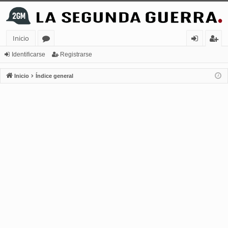
Inicio
or
de
eg
Identificarse
Registrarse
os
nt
ist
Inicio
Índice general
ifi
ra
ca
rs
rs
e
e