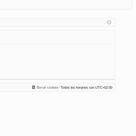
FA
de
eg
Q
nt
ist
ifi
ra
ca
rs
rs
e
e
Borrar cookies
Todos los horarios son
UTC+02:00