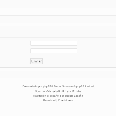
Desarrollado por
phpBB
® Forum Software © phpBB Limited
Style por
Arty
- phpBB 3.3 por MrGaby
Traducción al español por
phpBB España
Privacidad
|
Condiciones