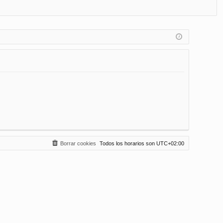
FA
de
eg
Q
nt
ist
ifi
ra
ca
rs
rs
e
e
Borrar cookies
Todos los horarios son
UTC+02:00