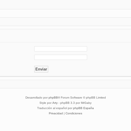
Desarrollado por
phpBB
® Forum Software © phpBB Limited
Style por
Arty
- phpBB 3.3 por MrGaby
Traducción al español por
phpBB España
Privacidad
|
Condiciones