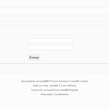
Desarrollado por
phpBB
® Forum Software © phpBB Limited
Style por
Arty
- phpBB 3.3 por MrGaby
Traducción al español por
phpBB España
Privacidad
|
Condiciones