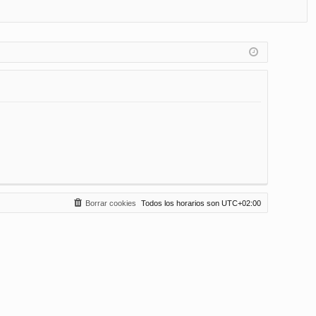
FA
de
eg
Q
nt
ist
ifi
ra
ca
rs
rs
e
e
Borrar cookies
Todos los horarios son
UTC+02:00