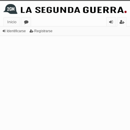
Inicio
or
de
eg
Identificarse
Registrarse
os
nt
ist
ifi
ra
ca
rs
rs
e
e