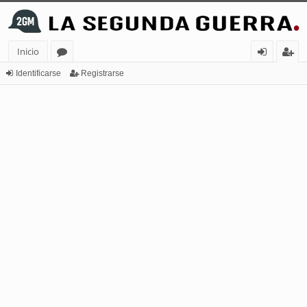
Inicio
or
de
eg
Identificarse
Registrarse
os
nt
ist
ifi
ra
ca
rs
rs
e
e