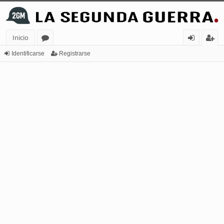
Inicio
or
de
eg
Identificarse
Registrarse
os
nt
ist
ifi
ra
ca
rs
rs
e
e