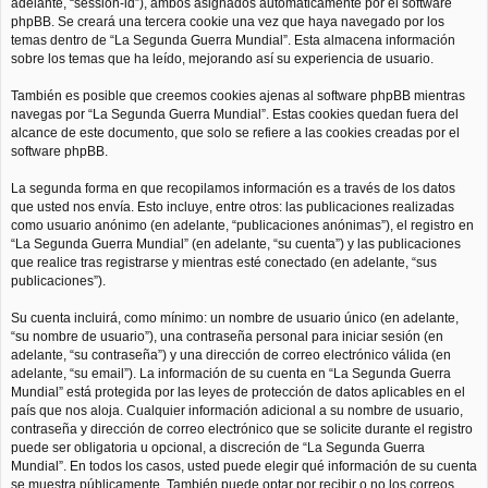
adelante, “session-id”), ambos asignados automáticamente por el software
phpBB. Se creará una tercera cookie una vez que haya navegado por los
temas dentro de “La Segunda Guerra Mundial”. Esta almacena información
sobre los temas que ha leído, mejorando así su experiencia de usuario.
También es posible que creemos cookies ajenas al software phpBB mientras
navegas por “La Segunda Guerra Mundial”. Estas cookies quedan fuera del
alcance de este documento, que solo se refiere a las cookies creadas por el
software phpBB.
La segunda forma en que recopilamos información es a través de los datos
que usted nos envía. Esto incluye, entre otros: las publicaciones realizadas
como usuario anónimo (en adelante, “publicaciones anónimas”), el registro en
“La Segunda Guerra Mundial” (en adelante, “su cuenta”) y las publicaciones
que realice tras registrarse y mientras esté conectado (en adelante, “sus
publicaciones”).
Su cuenta incluirá, como mínimo: un nombre de usuario único (en adelante,
“su nombre de usuario”), una contraseña personal para iniciar sesión (en
adelante, “su contraseña”) y una dirección de correo electrónico válida (en
adelante, “su email”). La información de su cuenta en “La Segunda Guerra
Mundial” está protegida por las leyes de protección de datos aplicables en el
país que nos aloja. Cualquier información adicional a su nombre de usuario,
contraseña y dirección de correo electrónico que se solicite durante el registro
puede ser obligatoria u opcional, a discreción de “La Segunda Guerra
Mundial”. En todos los casos, usted puede elegir qué información de su cuenta
se muestra públicamente. También puede optar por recibir o no los correos