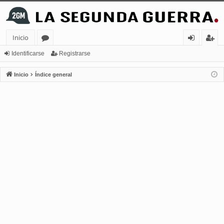
Inicio
or
de
eg
Identificarse
Registrarse
os
nt
ist
Inicio
Índice general
ifi
ra
ca
rs
rs
e
e