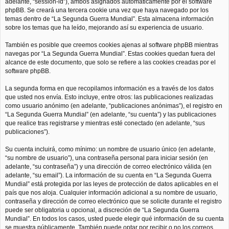
adelante, “session-id”), ambos asignados automáticamente por el software
phpBB. Se creará una tercera cookie una vez que haya navegado por los
temas dentro de “La Segunda Guerra Mundial”. Esta almacena información
sobre los temas que ha leído, mejorando así su experiencia de usuario.
También es posible que creemos cookies ajenas al software phpBB mientras
navegas por “La Segunda Guerra Mundial”. Estas cookies quedan fuera del
alcance de este documento, que solo se refiere a las cookies creadas por el
software phpBB.
La segunda forma en que recopilamos información es a través de los datos
que usted nos envía. Esto incluye, entre otros: las publicaciones realizadas
como usuario anónimo (en adelante, “publicaciones anónimas”), el registro en
“La Segunda Guerra Mundial” (en adelante, “su cuenta”) y las publicaciones
que realice tras registrarse y mientras esté conectado (en adelante, “sus
publicaciones”).
Su cuenta incluirá, como mínimo: un nombre de usuario único (en adelante,
“su nombre de usuario”), una contraseña personal para iniciar sesión (en
adelante, “su contraseña”) y una dirección de correo electrónico válida (en
adelante, “su email”). La información de su cuenta en “La Segunda Guerra
Mundial” está protegida por las leyes de protección de datos aplicables en el
país que nos aloja. Cualquier información adicional a su nombre de usuario,
contraseña y dirección de correo electrónico que se solicite durante el registro
puede ser obligatoria u opcional, a discreción de “La Segunda Guerra
Mundial”. En todos los casos, usted puede elegir qué información de su cuenta
se muestra públicamente. También puede optar por recibir o no los correos