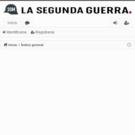
Inicio
or
de
eg
Identificarse
Registrarse
os
nt
ist
Inicio
Índice general
ifi
ra
ca
rs
rs
e
e