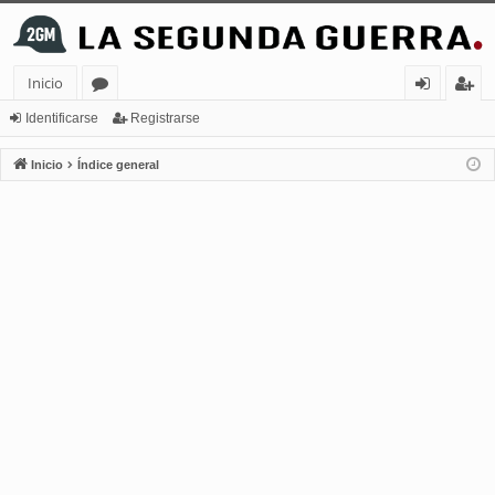
Inicio
or
de
eg
Identificarse
Registrarse
os
nt
ist
Inicio
Índice general
ifi
ra
ca
rs
rs
e
e