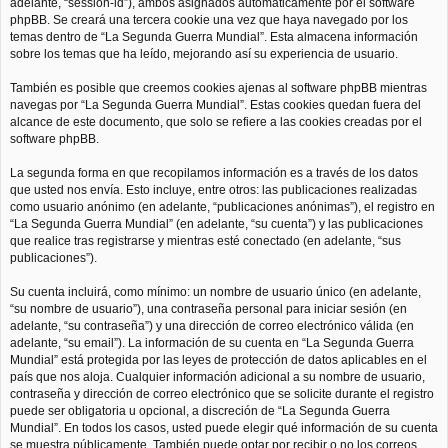
adelante, “session-id”), ambos asignados automáticamente por el software
phpBB. Se creará una tercera cookie una vez que haya navegado por los
temas dentro de “La Segunda Guerra Mundial”. Esta almacena información
sobre los temas que ha leído, mejorando así su experiencia de usuario.
También es posible que creemos cookies ajenas al software phpBB mientras
navegas por “La Segunda Guerra Mundial”. Estas cookies quedan fuera del
alcance de este documento, que solo se refiere a las cookies creadas por el
software phpBB.
La segunda forma en que recopilamos información es a través de los datos
que usted nos envía. Esto incluye, entre otros: las publicaciones realizadas
como usuario anónimo (en adelante, “publicaciones anónimas”), el registro en
“La Segunda Guerra Mundial” (en adelante, “su cuenta”) y las publicaciones
que realice tras registrarse y mientras esté conectado (en adelante, “sus
publicaciones”).
Su cuenta incluirá, como mínimo: un nombre de usuario único (en adelante,
“su nombre de usuario”), una contraseña personal para iniciar sesión (en
adelante, “su contraseña”) y una dirección de correo electrónico válida (en
adelante, “su email”). La información de su cuenta en “La Segunda Guerra
Mundial” está protegida por las leyes de protección de datos aplicables en el
país que nos aloja. Cualquier información adicional a su nombre de usuario,
contraseña y dirección de correo electrónico que se solicite durante el registro
puede ser obligatoria u opcional, a discreción de “La Segunda Guerra
Mundial”. En todos los casos, usted puede elegir qué información de su cuenta
se muestra públicamente. También puede optar por recibir o no los correos