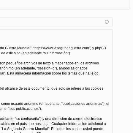
FA
de
eg
Q
nt
ist
ifi
ra
ca
rs
rs
e
unda Guerra Mundial”, “https://www.lasegundaguerra.com”) y phpBB
e
de este sitio (en adelante “su información”).
 son pequeños archivos de texto almacenados en los archivos
n anónimo (en adelante, “session-id”), ambos asignados
l”. Esta almacena información sobre los temas que ha leído,
l alcance de este documento, que solo se refiere a las cookies
as como usuario anónimo (en adelante, “publicaciones anónimas”), el
nte, “sus publicaciones”).
delante, “su contraseña”) y una dirección de correo electrónico
cables en el país que nos aloja. Cualquier información adicional a
 de “La Segunda Guerra Mundial”. En todos los casos, usted puede