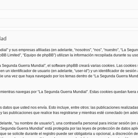
dad
al” y sus empresas afiliadas (en adelante, “nosotros”, “nos”, “nuestro”, “La Seg
BB Limited”, “Equipo de phpBB”) utilizan la información recopilada durante su uso 
 Segunda Guerra Mundial”, el software phpBB creará varias cookies. Las cookies
 un identificador de usuario (en adelante, “user-id”) y un identificador de sesió
kie una vez que haya navegado por los temas dentro de “La Segunda Guerra Mundia
ientras navegas por “La Segunda Guerra Mundial”. Estas cookies quedan fuera de
 datos que usted nos envía. Esto incluye, entre otros: las publicaciones realizad
 las publicaciones que realice tras registrarse y mientras esté conectado (en adela
lante, “su nombre de usuario”), una contraseña personal para iniciar sesión (en a
a Segunda Guerra Mundial” está protegida por las leyes de protección de datos apli
que se solicite durante el registro puede ser obligatoria u opcional, a discreción