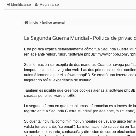
Identificarse
Registrarse
Inicio
Índice general
La Segunda Guerra Mundial - Política de privaci
Esta política explica detalladamente cómo “La Segunda Guerra Mundi
(en adelante “ellos”, “sus”, “software phpBB”, “www.phpbb.com”, “php
Su información se recopila de dos maneras. Cuando navega por “La
temporales de su navegador web. Las dos primeras cookies contienen
automáticamente por el software phpBB. Se creará una tercera coo
mejorando así su experiencia de usuario.
También es posible que creemos cookies ajenas al software phpBB m
creadas por el software phpBB.
La segunda forma en que recopilamos información es a través de los
registro en “La Segunda Guerra Mundial” (en adelante, “su cuenta”) y
Su cuenta incluirá, como mínimo: un nombre de usuario único (en ade
válida (en adelante, “su email”). La información de su cuenta en “L
su nombre de usuario, contraseña y dirección de correo electrónico 