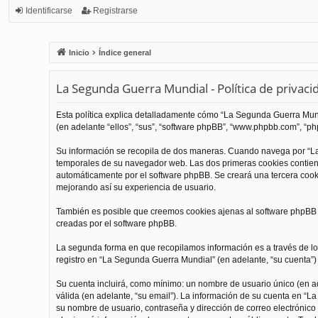
Identificarse
Registrarse
Inicio
Índice general
La Segunda Guerra Mundial - Política de privaci
Esta política explica detalladamente cómo “La Segunda Guerra Mundi
(en adelante “ellos”, “sus”, “software phpBB”, “www.phpbb.com”, “php
Su información se recopila de dos maneras. Cuando navega por “La
temporales de su navegador web. Las dos primeras cookies contienen
automáticamente por el software phpBB. Se creará una tercera coo
mejorando así su experiencia de usuario.
También es posible que creemos cookies ajenas al software phpBB m
creadas por el software phpBB.
La segunda forma en que recopilamos información es a través de los
registro en “La Segunda Guerra Mundial” (en adelante, “su cuenta”) y
Su cuenta incluirá, como mínimo: un nombre de usuario único (en ade
válida (en adelante, “su email”). La información de su cuenta en “L
su nombre de usuario, contraseña y dirección de correo electrónico 