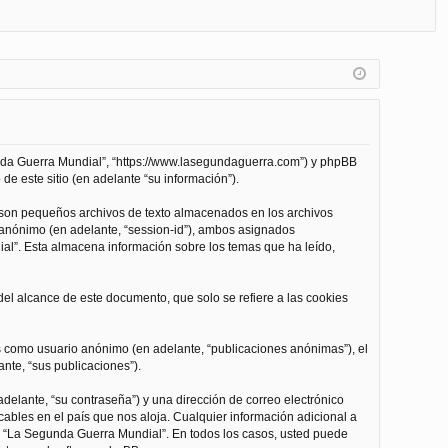
FA
de
eg
Q
nt
ist
ifi
ra
ca
rs
rs
e
unda Guerra Mundial”, “https://www.lasegundaguerra.com”) y phpBB
e
de este sitio (en adelante “su información”).
 son pequeños archivos de texto almacenados en los archivos
n anónimo (en adelante, “session-id”), ambos asignados
l”. Esta almacena información sobre los temas que ha leído,
l alcance de este documento, que solo se refiere a las cookies
as como usuario anónimo (en adelante, “publicaciones anónimas”), el
nte, “sus publicaciones”).
delante, “su contraseña”) y una dirección de correo electrónico
cables en el país que nos aloja. Cualquier información adicional a
 de “La Segunda Guerra Mundial”. En todos los casos, usted puede