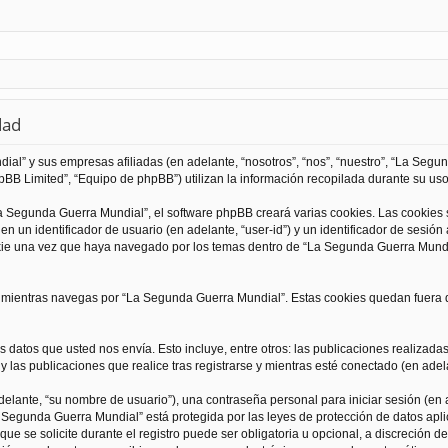
dad
al” y sus empresas afiliadas (en adelante, “nosotros”, “nos”, “nuestro”, “La Seg
BB Limited”, “Equipo de phpBB”) utilizan la información recopilada durante su uso 
 Segunda Guerra Mundial”, el software phpBB creará varias cookies. Las cookies
 un identificador de usuario (en adelante, “user-id”) y un identificador de sesió
kie una vez que haya navegado por los temas dentro de “La Segunda Guerra Mundia
ientras navegas por “La Segunda Guerra Mundial”. Estas cookies quedan fuera de
 datos que usted nos envía. Esto incluye, entre otros: las publicaciones realizad
 las publicaciones que realice tras registrarse y mientras esté conectado (en adela
lante, “su nombre de usuario”), una contraseña personal para iniciar sesión (en a
a Segunda Guerra Mundial” está protegida por las leyes de protección de datos apli
que se solicite durante el registro puede ser obligatoria u opcional, a discreción