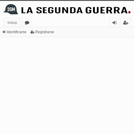
Inicio
or
de
eg
Identificarse
Registrarse
os
nt
ist
ifi
ra
ca
rs
rs
e
e