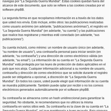
navegas por “La Segunda Guerra Mundial”. Estas cookies quedan fuera del
alcance de este documento, que solo se refiere a las cookies creadas por el
software phpBB.
La segunda forma en que recopilamos información es a través de los datos
que usted nos envía. Esto incluye, entre otros: las publicaciones realizadas
como usuario anónimo (en adelante, “publicaciones anónimas”), el registro en
“La Segunda Guerra Mundial” (en adelante, “su cuenta”) y las publicaciones
que realice tras registrarse y mientras esté conectado (en adelante, “sus
publicaciones”).
Su cuenta incluirá, como mínimo: un nombre de usuario único (en adelante,
“su nombre de usuario”), una contraseña personal para iniciar sesión (en
adelante, “su contraseña”) y una dirección de correo electrónico válida (en
adelante, “su email”). La información de su cuenta en “La Segunda Guerra
Mundial” está protegida por las leyes de protección de datos aplicables en el
país que nos aloja. Cualquier información adicional a su nombre de usuario,
contraseña y dirección de correo electrónico que se solicite durante el registro
puede ser obligatoria u opcional, a discreción de “La Segunda Guerra
Mundial”. En todos los casos, usted puede elegir qué información de su cuenta
se muestra públicamente. También puede optar por recibir o no los correos
electrónicos generados automáticamente por el software phpBB.
Su contraseña se almacena como un hash unidireccional para garantizar la
seguridad. No obstante, le recomendamos que no utilices la misma
contraseña en varios sitios web. Su contraseña es la clave de su cuenta en “La
Segunda Guerra Mundial”, así que manténgala a buen recaudo. Bajo ninguna