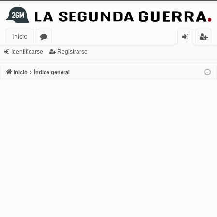
Inicio
or
de
eg
Identificarse
Registrarse
os
nt
ist
Inicio
Índice general
ifi
ra
ca
rs
rs
e
e