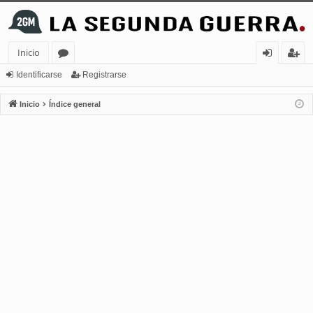
Inicio
or
de
eg
Identificarse
Registrarse
os
nt
ist
Inicio
Índice general
ifi
ra
ca
rs
rs
e
e