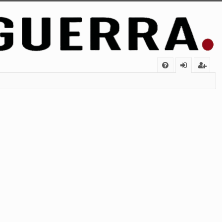
FA
de
eg
Q
nt
ist
ifi
ra
ca
rs
rs
e
e