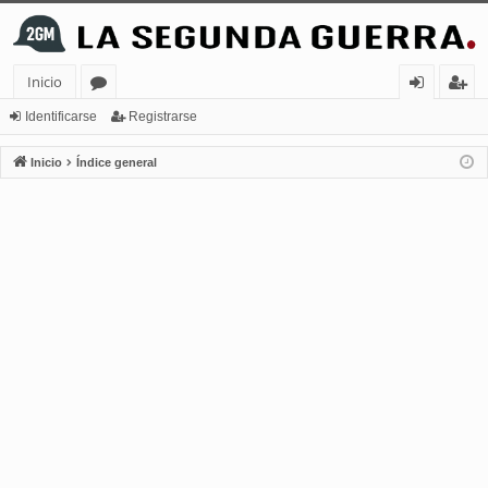
Inicio
or
de
eg
Identificarse
Registrarse
os
nt
ist
Inicio
Índice general
ifi
ra
ca
rs
rs
e
e