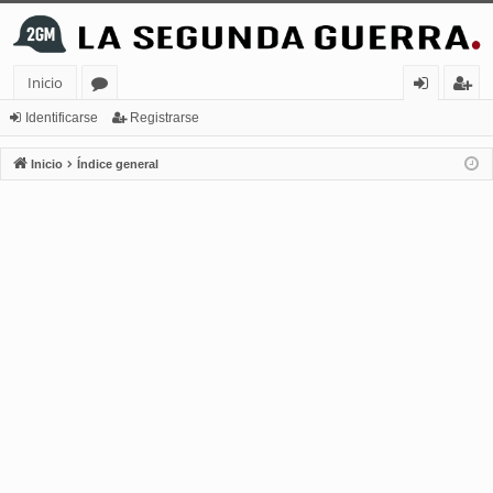
Inicio
or
de
eg
Identificarse
Registrarse
os
nt
ist
Inicio
Índice general
ifi
ra
ca
rs
rs
e
e