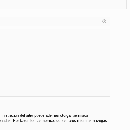
FA
de
eg
Q
nt
ist
ifi
ra
ca
rs
rs
e
e
ministración del sitio puede además otorgar permisos
cionadas. Por favor, lee las normas de los foros mientras navegas