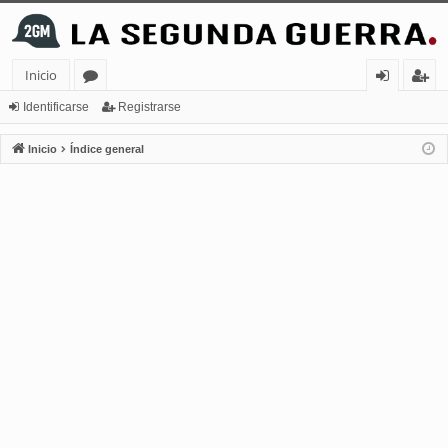
Inicio
or
de
eg
Identificarse
Registrarse
os
nt
ist
Inicio
Índice general
ifi
ra
ca
rs
rs
e
e