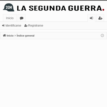
Inicio
or
de
eg
Identificarse
Registrarse
os
nt
ist
Inicio
Índice general
ifi
ra
ca
rs
rs
e
e