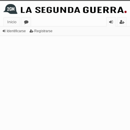
Inicio
or
de
eg
Identificarse
Registrarse
os
nt
ist
ifi
ra
ca
rs
rs
e
e