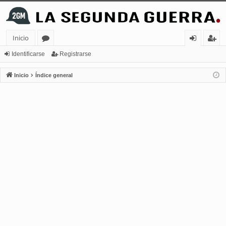
Inicio
or
de
eg
Identificarse
Registrarse
os
nt
ist
Inicio
Índice general
ifi
ra
ca
rs
rs
e
e