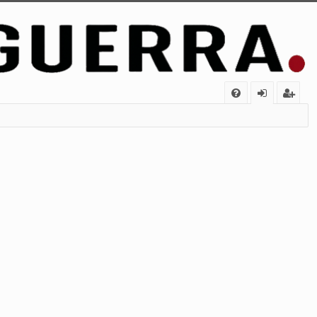
FA
de
eg
Q
nt
ist
ifi
ra
ca
rs
rs
e
e