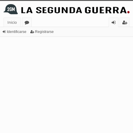
Inicio
or
de
eg
Identificarse
Registrarse
os
nt
ist
ifi
ra
ca
rs
rs
e
e