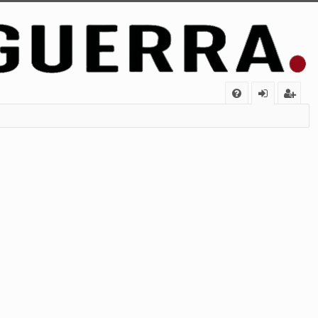
FA
de
eg
Q
nt
ist
ifi
ra
ca
rs
rs
e
e