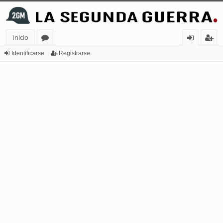
Inicio
or
de
eg
Identificarse
Registrarse
os
nt
ist
ifi
ra
ca
rs
rs
e
e