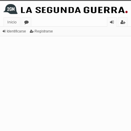
Inicio
or
de
eg
Identificarse
Registrarse
os
nt
ist
ifi
ra
ca
rs
rs
e
e