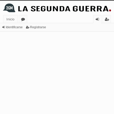
Inicio
or
de
eg
Identificarse
Registrarse
os
nt
ist
ifi
ra
ca
rs
rs
e
e