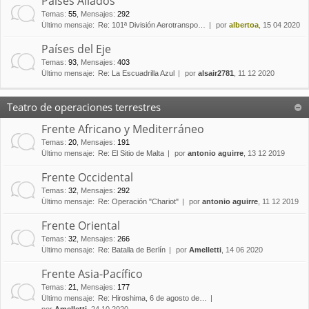
Países Aliados
Temas
:
55
,
Mensajes
:
292
Último mensaje:
Re: 101ª División Aerotranspo…
por
albertoa
, 15 04 2020
Países del Eje
Temas
:
93
,
Mensajes
:
403
Último mensaje:
Re: La Escuadrilla Azul
por
alsair2781
, 11 12 2020
Teatro de operaciones terrestres
Frente Africano y Mediterráneo
Temas
:
20
,
Mensajes
:
191
Último mensaje:
Re: El Sitio de Malta
por
antonio aguirre
, 13 12 2019
Frente Occidental
Temas
:
32
,
Mensajes
:
292
Último mensaje:
Re: Operación "Chariot"
por
antonio aguirre
, 11 12 2019
Frente Oriental
Temas
:
32
,
Mensajes
:
266
Último mensaje:
Re: Batalla de Berlín
por
Amelletti
, 14 06 2020
Frente Asia-Pacífico
Temas
:
21
,
Mensajes
:
177
Último mensaje:
Re: Hiroshima, 6 de agosto de…