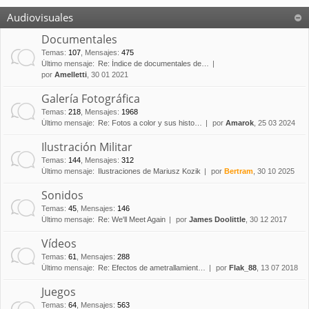
Audiovisuales
Documentales
Temas
:
107
,
Mensajes
:
475
Último mensaje:
Re: Índice de documentales de…
por
Amelletti
, 30 01 2021
Galería Fotográfica
Temas
:
218
,
Mensajes
:
1968
Último mensaje:
Re: Fotos a color y sus histo…
por
Amarok
, 25 03 2024
Ilustración Militar
Temas
:
144
,
Mensajes
:
312
Último mensaje:
Ilustraciones de Mariusz Kozik
por
Bertram
, 30 10 2025
Sonidos
Temas
:
45
,
Mensajes
:
146
Último mensaje:
Re: We'll Meet Again
por
James Doolittle
, 30 12 2017
Vídeos
Temas
:
61
,
Mensajes
:
288
Último mensaje:
Re: Efectos de ametrallamient…
por
Flak_88
, 13 07 2018
Juegos
Temas
:
64
,
Mensajes
:
563