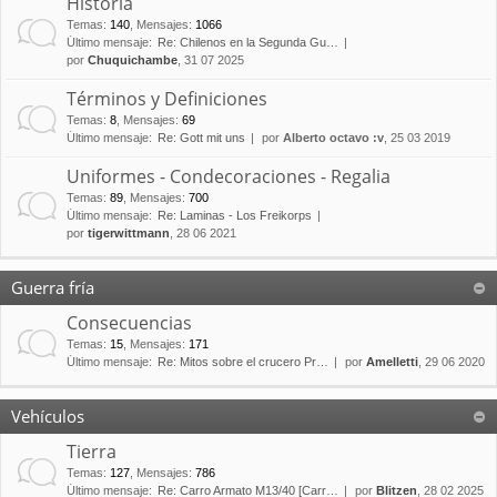
Historia
Temas
:
140
,
Mensajes
:
1066
Último mensaje:
Re: Chilenos en la Segunda Gu…
por
Chuquichambe
, 31 07 2025
Términos y Definiciones
Temas
:
8
,
Mensajes
:
69
Último mensaje:
Re: Gott mit uns
por
Alberto octavo :v
, 25 03 2019
Uniformes - Condecoraciones - Regalia
Temas
:
89
,
Mensajes
:
700
Último mensaje:
Re: Laminas - Los Freikorps
por
tigerwittmann
, 28 06 2021
Guerra fría
Consecuencias
Temas
:
15
,
Mensajes
:
171
Último mensaje:
Re: Mitos sobre el crucero Pr…
por
Amelletti
, 29 06 2020
Vehículos
Tierra
Temas
:
127
,
Mensajes
:
786
Último mensaje:
Re: Carro Armato M13/40 [Carr…
por
Blitzen
, 28 02 2025