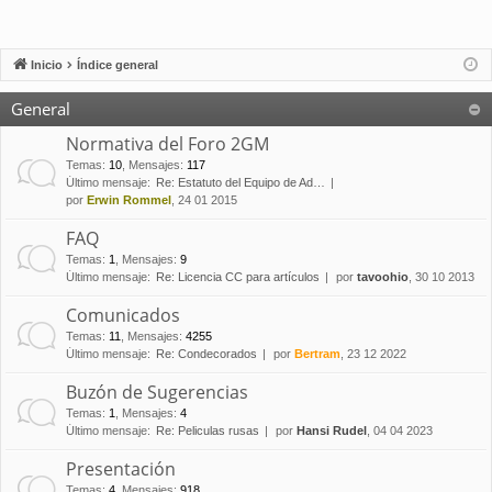
Inicio
Índice general
General
Normativa del Foro 2GM
Temas
:
10
,
Mensajes
:
117
Último mensaje:
Re: Estatuto del Equipo de Ad…
por
Erwin Rommel
, 24 01 2015
FAQ
Temas
:
1
,
Mensajes
:
9
Último mensaje:
Re: Licencia CC para artículos
por
tavoohio
, 30 10 2013
Comunicados
Temas
:
11
,
Mensajes
:
4255
Último mensaje:
Re: Condecorados
por
Bertram
, 23 12 2022
Buzón de Sugerencias
Temas
:
1
,
Mensajes
:
4
Último mensaje:
Re: Peliculas rusas
por
Hansi Rudel
, 04 04 2023
Presentación
Temas
:
4
,
Mensajes
:
918