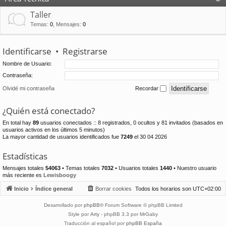
Taller
Temas
:
0
,
Mensajes
:
0
Identificarse
•
Registrarse
Nombre de Usuario:
Contraseña:
Olvidé mi contraseña
Recordar
¿Quién está conectado?
En total hay
89
usuarios conectados :: 8 registrados, 0 ocultos y 81 invitados (basados en
usuarios activos en los últimos 5 minutos)
La mayor cantidad de usuarios identificados fue
7249
el 30 04 2026
Estadísticas
Mensajes totales
54063
• Temas totales
7032
• Usuarios totales
1440
• Nuestro usuario
más reciente es
Lewisboogy
Inicio
Índice general
Borrar cookies
Todos los horarios son
UTC+02:00
Desarrollado por
phpBB
® Forum Software © phpBB Limited
Style por
Arty
- phpBB 3.3 por MrGaby
Traducción al español por
phpBB España