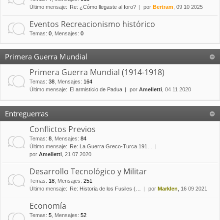
Último mensaje:
Re: ¿Cómo llegaste al foro?
por
Bertram
, 09 10 2025
Eventos Recreacionismo histórico
Temas
:
0
,
Mensajes
:
0
Primera Guerra Mundial
Primera Guerra Mundial (1914-1918)
Temas
:
38
,
Mensajes
:
164
Último mensaje:
El armisticio de Padua
por
Amelletti
, 04 11 2020
Entreguerras
Conflictos Previos
Temas
:
8
,
Mensajes
:
84
Último mensaje:
Re: La Guerra Greco-Turca 191…
por
Amelletti
, 21 07 2020
Desarrollo Tecnológico y Militar
Temas
:
18
,
Mensajes
:
251
Último mensaje:
Re: Historia de los Fusiles (…
por
Marklen
, 16 09 2021
Economía
Temas
:
5
,
Mensajes
:
52