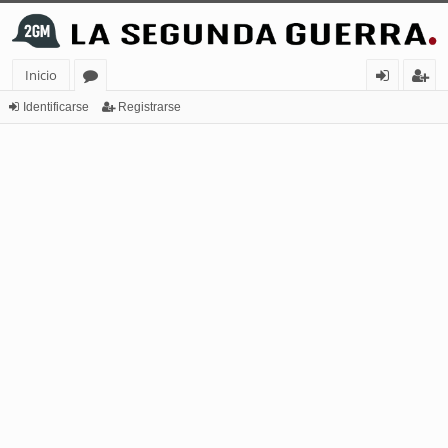
Inicio
or
de
eg
Identificarse
Registrarse
os
nt
ist
ifi
ra
ca
rs
rs
e
e