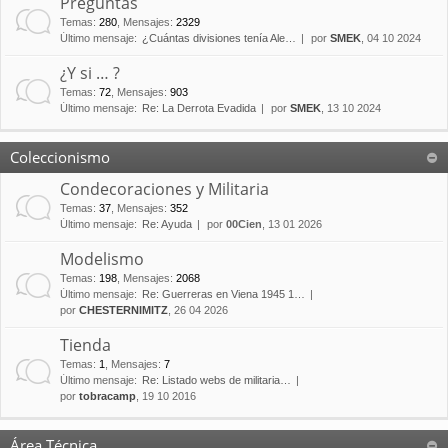
Preguntas
Temas
:
280
,
Mensajes
:
2329
Último mensaje:
¿Cuántas divisiones tenía Ale…
por
SMEK
, 04 10 2024
¿Y si … ?
Temas
:
72
,
Mensajes
:
903
Último mensaje:
Re: La Derrota Evadida
por
SMEK
, 13 10 2024
Coleccionismo
Condecoraciones y Militaria
Temas
:
37
,
Mensajes
:
352
Último mensaje:
Re: Ayuda
por
00Cien
, 13 01 2026
Modelismo
Temas
:
198
,
Mensajes
:
2068
Último mensaje:
Re: Guerreras en Viena 1945 1…
por
CHESTERNIMITZ
, 26 04 2026
Tienda
Temas
:
1
,
Mensajes
:
7
Último mensaje:
Re: Listado webs de militaria…
por
tobracamp
, 19 10 2016
Área Técnica