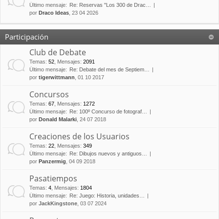
Último mensaje:
Re: Reservas "Los 300 de Drac…
por
Draco Ideas
, 23 04 2026
Participación
Club de Debate
Temas
:
52
,
Mensajes
:
2091
Último mensaje:
Re: Debate del mes de Septiem…
por
tigerwittmann
, 01 10 2017
Concursos
Temas
:
67
,
Mensajes
:
1272
Último mensaje:
Re: 100º Concurso de fotograf…
por
Donald Malarki
, 24 07 2018
Creaciones de los Usuarios
Temas
:
22
,
Mensajes
:
349
Último mensaje:
Re: Dibujos nuevos y antiguos…
por
Panzermig
, 04 09 2018
Pasatiempos
Temas
:
4
,
Mensajes
:
1804
Último mensaje:
Re: Juego: Historia, unidades…
por
JackKingstone
, 03 07 2024