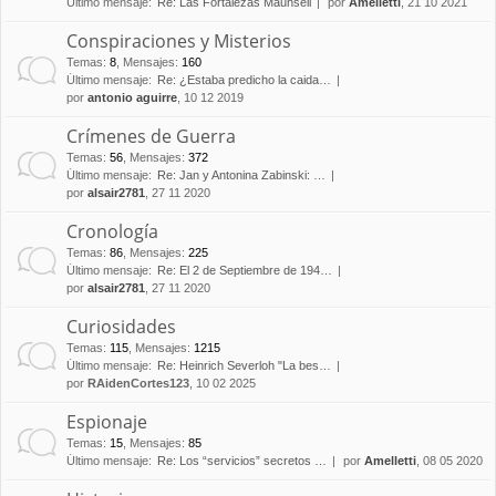
Último mensaje:
Re: Las Fortalezas Maunsell
por
Amelletti
, 21 10 2021
Conspiraciones y Misterios
Temas
:
8
,
Mensajes
:
160
Último mensaje:
Re: ¿Estaba predicho la caida…
por
antonio aguirre
, 10 12 2019
Crímenes de Guerra
Temas
:
56
,
Mensajes
:
372
Último mensaje:
Re: Jan y Antonina Zabinski: …
por
alsair2781
, 27 11 2020
Cronología
Temas
:
86
,
Mensajes
:
225
Último mensaje:
Re: El 2 de Septiembre de 194…
por
alsair2781
, 27 11 2020
Curiosidades
Temas
:
115
,
Mensajes
:
1215
Último mensaje:
Re: Heinrich Severloh "La bes…
por
RAidenCortes123
, 10 02 2025
Espionaje
Temas
:
15
,
Mensajes
:
85
Último mensaje:
Re: Los “servicios” secretos …
por
Amelletti
, 08 05 2020