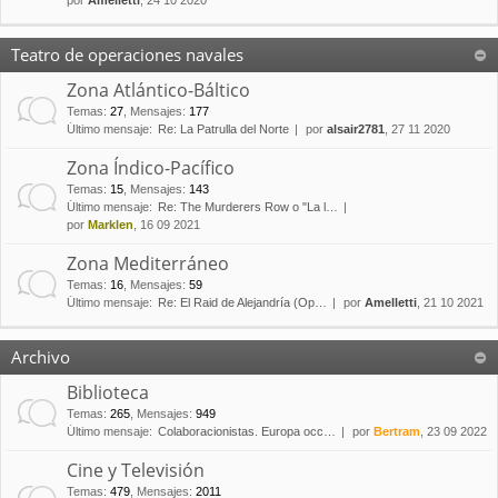
por
Amelletti
, 24 10 2020
Teatro de operaciones navales
Zona Atlántico-Báltico
Temas
:
27
,
Mensajes
:
177
Último mensaje:
Re: La Patrulla del Norte
por
alsair2781
, 27 11 2020
Zona Índico-Pacífico
Temas
:
15
,
Mensajes
:
143
Último mensaje:
Re: The Murderers Row o "La l…
por
Marklen
, 16 09 2021
Zona Mediterráneo
Temas
:
16
,
Mensajes
:
59
Último mensaje:
Re: El Raid de Alejandría (Op…
por
Amelletti
, 21 10 2021
Archivo
Biblioteca
Temas
:
265
,
Mensajes
:
949
Último mensaje:
Colaboracionistas. Europa occ…
por
Bertram
, 23 09 2022
Cine y Televisión
Temas
:
479
,
Mensajes
:
2011