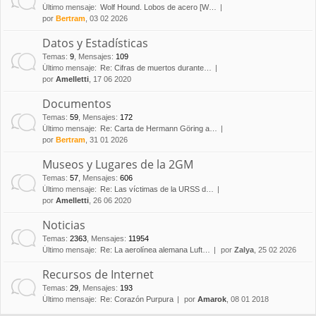
Último mensaje:
Wolf Hound. Lobos de acero [W…
por
Bertram
, 03 02 2026
Datos y Estadísticas
Temas
:
9
,
Mensajes
:
109
Último mensaje:
Re: Cifras de muertos durante…
por
Amelletti
, 17 06 2020
Documentos
Temas
:
59
,
Mensajes
:
172
Último mensaje:
Re: Carta de Hermann Göring a…
por
Bertram
, 31 01 2026
Museos y Lugares de la 2GM
Temas
:
57
,
Mensajes
:
606
Último mensaje:
Re: Las víctimas de la URSS d…
por
Amelletti
, 26 06 2020
Noticias
Temas
:
2363
,
Mensajes
:
11954
Último mensaje:
Re: La aerolínea alemana Luft…
por
Zalya
, 25 02 2026
Recursos de Internet
Temas
:
29
,
Mensajes
:
193
Último mensaje:
Re: Corazón Purpura
por
Amarok
, 08 01 2018