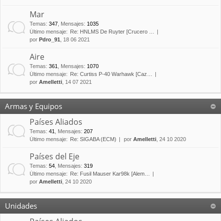
Mar
Temas
:
347
,
Mensajes
:
1035
Último mensaje:
Re: HNLMS De Ruyter [Crucero …
por
Pdro_91
, 18 06 2021
Aire
Temas
:
361
,
Mensajes
:
1070
Último mensaje:
Re: Curtiss P-40 Warhawk [Caz…
por
Amelletti
, 14 07 2021
Armas y Equipos
Países Aliados
Temas
:
41
,
Mensajes
:
207
Último mensaje:
Re: SIGABA (ECM)
por
Amelletti
, 24 10 2020
Países del Eje
Temas
:
54
,
Mensajes
:
319
Último mensaje:
Re: Fusil Mauser Kar98k [Alem…
por
Amelletti
, 24 10 2020
Unidades