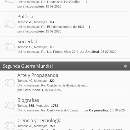
Último mensaje:
Re: La crisis de los 20 años …
por
chatcomplete
, 15 09 2025
Política
Temas
:
20
,
Mensajes
:
114
Último mensaje:
Re: El 4 de noviembre de 1921…
por
chatcomplete
, 15 09 2025
Sociedad
Temas
:
12
,
Mensajes
:
112
Último mensaje:
Re: Los Felices Años 20
por
Amelletti
, 08 07 2020
Segunda Guerra Mundial
Arte y Propaganda
Temas
:
40
,
Mensajes
:
322
Último mensaje:
Re: Cuaderno de dibujos de un…
por
Tvnautico911
, 02 04 2026
Biografías
Temas
:
368
,
Mensajes
:
1762
Último mensaje:
Re: Carlo Fecia di Cossato
por
Ozymandias
, 13 10 2024
Ciencia y Tecnología
Temas
:
28
,
Mensajes
:
250