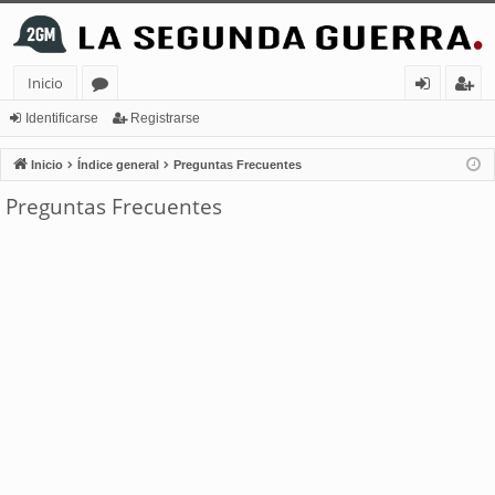
Inicio
or
de
eg
Identificarse
Registrarse
os
nt
ist
Inicio
Índice general
Preguntas Frecuentes
ifi
ra
Preguntas Frecuentes
ca
rs
rs
e
e