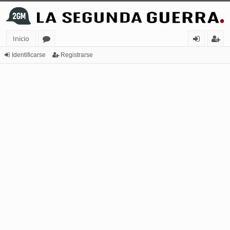
Inicio
or
de
eg
Identificarse
Registrarse
os
nt
ist
ifi
ra
ca
rs
rs
e
e