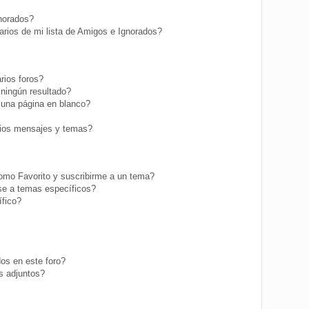
gnorados?
rios de mi lista de Amigos e Ignorados?
rios foros?
ningún resultado?
una página en blanco?
ios mensajes y temas?
como Favorito y suscribirme a un tema?
se a temas específicos?
fico?
os en este foro?
s adjuntos?