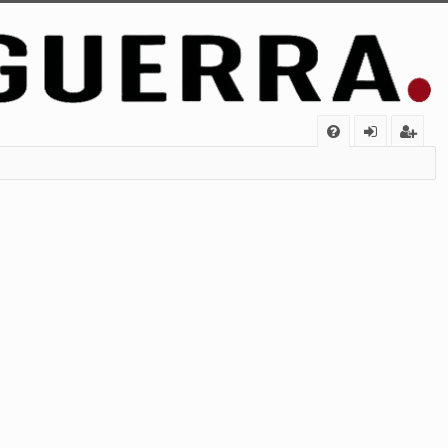
FA
de
eg
Q
nt
ist
ifi
ra
ca
rs
rs
e
e