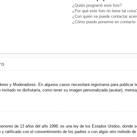
¿Quién programó este foro?
¿Por qué este foro no tiene tal cosa
¿Con quién se puede contactar acerc
¿Cómo puedo ponerme en contacto c
ro
adores y Moderadores. En algunos casos necesitará registrarse para publicar t
invitado no disfrutaría, como tener su imagen personalizada (avatar), mensaje
res de 13 años del año 1998, es una ley de los Estados Unidos, donde se sol
to y ratificado con el consentimiento de los padres o con algún otro método de