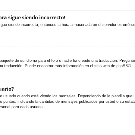
ora sigue siendo incorrecto!
sigue siendo incorrecta, entonces la hora almacenada en el servidor es erróne
paquete de su idioma para el foro o nadie ha creado una traducción. Pregúntel
una traducción. Puede encontrar más información en el sitio web de
phpBB
®
uario?
uario cuando esté viendo los mensajes. Dependiendo de la plantilla que util
s o puntos, indicando la cantidad de mensajes publicados por usted o su est
sonal para cada usuario.