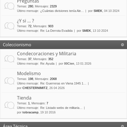
Preguntas
Temas
:
280
,
Mensajes
:
2329
Último mensaje:
¿Cuántas divisiones tenía Ale…
por
SMEK
, 04 10 2024
¿Y si … ?
Temas
:
72
,
Mensajes
:
903
Último mensaje:
Re: La Derrota Evadida
por
SMEK
, 13 10 2024
Coleccionismo
Condecoraciones y Militaria
Temas
:
37
,
Mensajes
:
352
Último mensaje:
Re: Ayuda
por
00Cien
, 13 01 2026
Modelismo
Temas
:
198
,
Mensajes
:
2068
Último mensaje:
Re: Guerreras en Viena 1945 1…
por
CHESTERNIMITZ
, 26 04 2026
Tienda
Temas
:
1
,
Mensajes
:
7
Último mensaje:
Re: Listado webs de militaria…
por
tobracamp
, 19 10 2016
Área Técnica