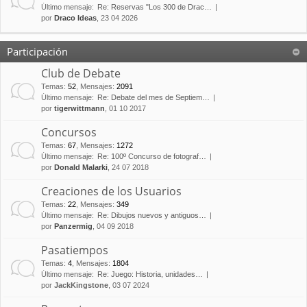
Último mensaje:
Re: Reservas "Los 300 de Drac…
por
Draco Ideas
, 23 04 2026
Participación
Club de Debate
Temas
:
52
,
Mensajes
:
2091
Último mensaje:
Re: Debate del mes de Septiem…
por
tigerwittmann
, 01 10 2017
Concursos
Temas
:
67
,
Mensajes
:
1272
Último mensaje:
Re: 100º Concurso de fotograf…
por
Donald Malarki
, 24 07 2018
Creaciones de los Usuarios
Temas
:
22
,
Mensajes
:
349
Último mensaje:
Re: Dibujos nuevos y antiguos…
por
Panzermig
, 04 09 2018
Pasatiempos
Temas
:
4
,
Mensajes
:
1804
Último mensaje:
Re: Juego: Historia, unidades…
por
JackKingstone
, 03 07 2024