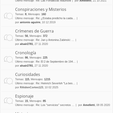
Último mensaje:
Re: Las Fortalezas Maunsell
por
Amelletti
, 21 10 2021
Conspiraciones y Misterios
Temas
:
8
,
Mensajes
:
160
Último mensaje:
Re: ¿Estaba predicho la caida…
por
antonio aguirre
, 10 12 2019
Crímenes de Guerra
Temas
:
56
,
Mensajes
:
372
Último mensaje:
Re: Jan y Antonina Zabinski: …
por
alsair2781
, 27 11 2020
Cronología
Temas
:
86
,
Mensajes
:
225
Último mensaje:
Re: El 2 de Septiembre de 194…
por
alsair2781
, 27 11 2020
Curiosidades
Temas
:
115
,
Mensajes
:
1215
Último mensaje:
Re: Heinrich Severloh "La bes…
por
RAidenCortes123
, 10 02 2025
Espionaje
Temas
:
15
,
Mensajes
:
85
Último mensaje:
Re: Los “servicios” secretos …
por
Amelletti
, 08 05 2020