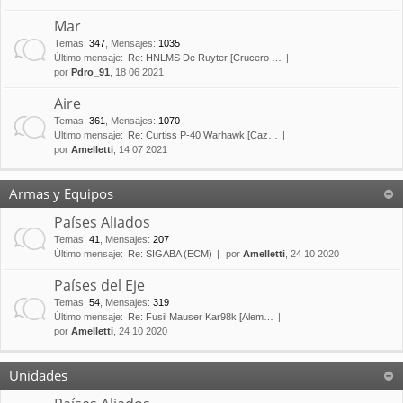
Mar
Temas
:
347
,
Mensajes
:
1035
Último mensaje:
Re: HNLMS De Ruyter [Crucero …
por
Pdro_91
, 18 06 2021
Aire
Temas
:
361
,
Mensajes
:
1070
Último mensaje:
Re: Curtiss P-40 Warhawk [Caz…
por
Amelletti
, 14 07 2021
Armas y Equipos
Países Aliados
Temas
:
41
,
Mensajes
:
207
Último mensaje:
Re: SIGABA (ECM)
por
Amelletti
, 24 10 2020
Países del Eje
Temas
:
54
,
Mensajes
:
319
Último mensaje:
Re: Fusil Mauser Kar98k [Alem…
por
Amelletti
, 24 10 2020
Unidades