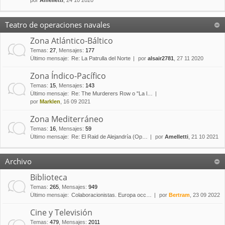
por
Amelletti
, 24 10 2020
Teatro de operaciones navales
Zona Atlántico-Báltico
Temas
:
27
,
Mensajes
:
177
Último mensaje:
Re: La Patrulla del Norte
por
alsair2781
, 27 11 2020
Zona Índico-Pacífico
Temas
:
15
,
Mensajes
:
143
Último mensaje:
Re: The Murderers Row o "La l…
por
Marklen
, 16 09 2021
Zona Mediterráneo
Temas
:
16
,
Mensajes
:
59
Último mensaje:
Re: El Raid de Alejandría (Op…
por
Amelletti
, 21 10 2021
Archivo
Biblioteca
Temas
:
265
,
Mensajes
:
949
Último mensaje:
Colaboracionistas. Europa occ…
por
Bertram
, 23 09 2022
Cine y Televisión
Temas
:
479
,
Mensajes
:
2011