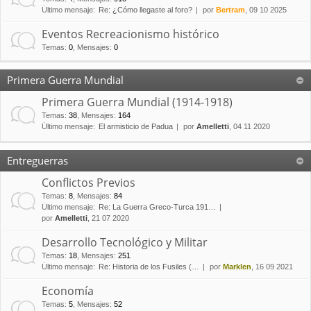
Último mensaje:
Re: ¿Cómo llegaste al foro?
por
Bertram
, 09 10 2025
Eventos Recreacionismo histórico
Temas
:
0
,
Mensajes
:
0
Primera Guerra Mundial
Primera Guerra Mundial (1914-1918)
Temas
:
38
,
Mensajes
:
164
Último mensaje:
El armisticio de Padua
por
Amelletti
, 04 11 2020
Entreguerras
Conflictos Previos
Temas
:
8
,
Mensajes
:
84
Último mensaje:
Re: La Guerra Greco-Turca 191…
por
Amelletti
, 21 07 2020
Desarrollo Tecnológico y Militar
Temas
:
18
,
Mensajes
:
251
Último mensaje:
Re: Historia de los Fusiles (…
por
Marklen
, 16 09 2021
Economía
Temas
:
5
,
Mensajes
:
52