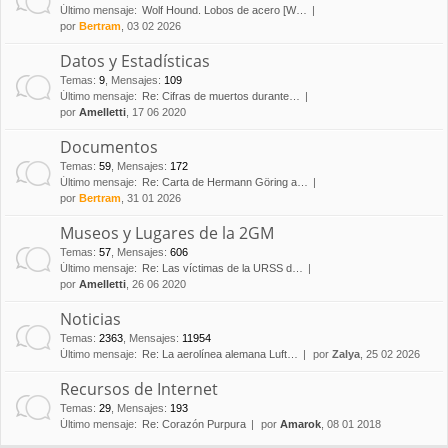
Último mensaje:
Wolf Hound. Lobos de acero [W…
por
Bertram
, 03 02 2026
Datos y Estadísticas
Temas
:
9
,
Mensajes
:
109
Último mensaje:
Re: Cifras de muertos durante…
por
Amelletti
, 17 06 2020
Documentos
Temas
:
59
,
Mensajes
:
172
Último mensaje:
Re: Carta de Hermann Göring a…
por
Bertram
, 31 01 2026
Museos y Lugares de la 2GM
Temas
:
57
,
Mensajes
:
606
Último mensaje:
Re: Las víctimas de la URSS d…
por
Amelletti
, 26 06 2020
Noticias
Temas
:
2363
,
Mensajes
:
11954
Último mensaje:
Re: La aerolínea alemana Luft…
por
Zalya
, 25 02 2026
Recursos de Internet
Temas
:
29
,
Mensajes
:
193
Último mensaje:
Re: Corazón Purpura
por
Amarok
, 08 01 2018