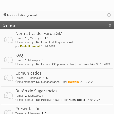
Inicio
Índice general
General
Normativa del Foro 2GM
Temas
:
10
,
Mensajes
:
117
Último mensaje:
Re: Estatuto del Equipo de Ad…
por
Erwin Rommel
, 24 01 2015
FAQ
Temas
:
1
,
Mensajes
:
9
Último mensaje:
Re: Licencia CC para artículos
por
tavoohio
, 30 10 2013
Comunicados
Temas
:
11
,
Mensajes
:
4255
Último mensaje:
Re: Condecorados
por
Bertram
, 23 12 2022
Buzón de Sugerencias
Temas
:
1
,
Mensajes
:
4
Último mensaje:
Re: Peliculas rusas
por
Hansi Rudel
, 04 04 2023
Presentación
Temas
:
4
,
Mensajes
:
918