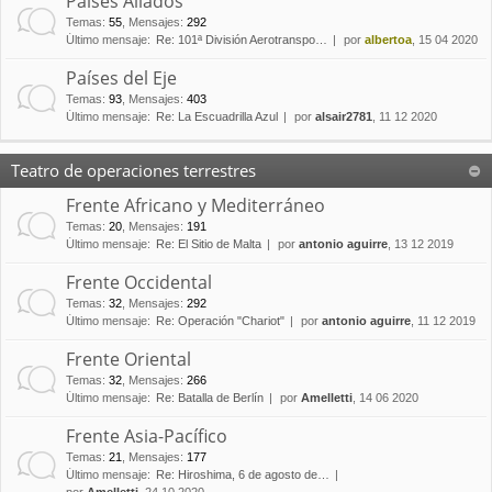
Países Aliados
Temas
:
55
,
Mensajes
:
292
Último mensaje:
Re: 101ª División Aerotranspo…
por
albertoa
, 15 04 2020
Países del Eje
Temas
:
93
,
Mensajes
:
403
Último mensaje:
Re: La Escuadrilla Azul
por
alsair2781
, 11 12 2020
Teatro de operaciones terrestres
Frente Africano y Mediterráneo
Temas
:
20
,
Mensajes
:
191
Último mensaje:
Re: El Sitio de Malta
por
antonio aguirre
, 13 12 2019
Frente Occidental
Temas
:
32
,
Mensajes
:
292
Último mensaje:
Re: Operación "Chariot"
por
antonio aguirre
, 11 12 2019
Frente Oriental
Temas
:
32
,
Mensajes
:
266
Último mensaje:
Re: Batalla de Berlín
por
Amelletti
, 14 06 2020
Frente Asia-Pacífico
Temas
:
21
,
Mensajes
:
177
Último mensaje:
Re: Hiroshima, 6 de agosto de…