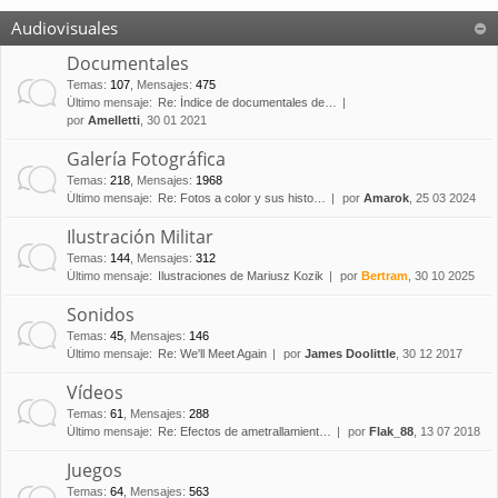
Audiovisuales
Documentales
Temas
:
107
,
Mensajes
:
475
Último mensaje:
Re: Índice de documentales de…
por
Amelletti
, 30 01 2021
Galería Fotográfica
Temas
:
218
,
Mensajes
:
1968
Último mensaje:
Re: Fotos a color y sus histo…
por
Amarok
, 25 03 2024
Ilustración Militar
Temas
:
144
,
Mensajes
:
312
Último mensaje:
Ilustraciones de Mariusz Kozik
por
Bertram
, 30 10 2025
Sonidos
Temas
:
45
,
Mensajes
:
146
Último mensaje:
Re: We'll Meet Again
por
James Doolittle
, 30 12 2017
Vídeos
Temas
:
61
,
Mensajes
:
288
Último mensaje:
Re: Efectos de ametrallamient…
por
Flak_88
, 13 07 2018
Juegos
Temas
:
64
,
Mensajes
:
563