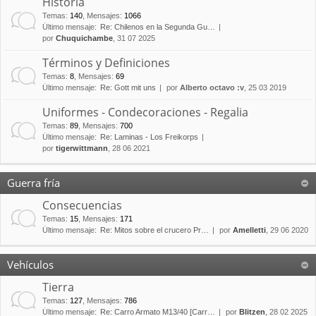
Historia
Temas
:
140
,
Mensajes
:
1066
Último mensaje:
Re: Chilenos en la Segunda Gu…
por
Chuquichambe
, 31 07 2025
Términos y Definiciones
Temas
:
8
,
Mensajes
:
69
Último mensaje:
Re: Gott mit uns
por
Alberto octavo :v
, 25 03 2019
Uniformes - Condecoraciones - Regalia
Temas
:
89
,
Mensajes
:
700
Último mensaje:
Re: Laminas - Los Freikorps
por
tigerwittmann
, 28 06 2021
Guerra fría
Consecuencias
Temas
:
15
,
Mensajes
:
171
Último mensaje:
Re: Mitos sobre el crucero Pr…
por
Amelletti
, 29 06 2020
Vehículos
Tierra
Temas
:
127
,
Mensajes
:
786
Último mensaje:
Re: Carro Armato M13/40 [Carr…
por
Blitzen
, 28 02 2025