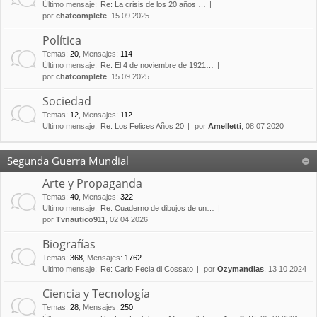
Último mensaje:
Re: La crisis de los 20 años …
por
chatcomplete
, 15 09 2025
Política
Temas
:
20
,
Mensajes
:
114
Último mensaje:
Re: El 4 de noviembre de 1921…
por
chatcomplete
, 15 09 2025
Sociedad
Temas
:
12
,
Mensajes
:
112
Último mensaje:
Re: Los Felices Años 20
por
Amelletti
, 08 07 2020
Segunda Guerra Mundial
Arte y Propaganda
Temas
:
40
,
Mensajes
:
322
Último mensaje:
Re: Cuaderno de dibujos de un…
por
Tvnautico911
, 02 04 2026
Biografías
Temas
:
368
,
Mensajes
:
1762
Último mensaje:
Re: Carlo Fecia di Cossato
por
Ozymandias
, 13 10 2024
Ciencia y Tecnología
Temas
:
28
,
Mensajes
:
250