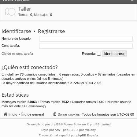
Taller
Temas
:
0
,
Mensajes
:
0
Identificarse
•
Registrarse
Nombre de Usuario:
Contraseña:
Olvidé mi contraseña
Recordar
¿Quién está conectado?
En total hay
73
usuarios conectados :: 6 registrados, 0 ocultos y 67 invitados (basados en
usuarios activos en los últimos 5 minutos)
La mayor cantidad de usuarios identificados fue
7249
el 30 04 2026
Estadísticas
Mensajes totales
54063
• Temas totales
7032
• Usuarios totales
1440
• Nuestro usuario
más reciente es
Lewisboogy
Inicio
Índice general
Borrar cookies
Todos los horarios son
UTC+02:00
Desarrollado por
phpBB
® Forum Software © phpBB Limited
Style por
Arty
- phpBB 3.3 por MrGaby
Traducción al español por
phpBB España