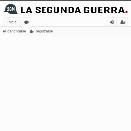
Inicio
or
de
eg
Identificarse
Registrarse
os
nt
ist
ifi
ra
ca
rs
rs
e
e